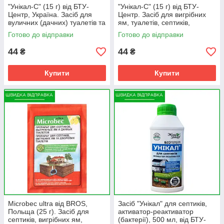
"Унікал-С" (15 г) від БТУ-
"Унікал-С" (15 г) від БТУ-
Центр, Україна. Засіб для
Центр. Засіб для вигрібних
вуличних (дачних) туалетів та
ям, туалетів, септиків,
компостів.
каналізаційних труб.
Готово до відправки
Готово до відправки
44
44
₴
₴
Купити
Купити
Microbec ultra від BROS,
Засіб "Унікал" для септиків,
Польща (25 г). Засіб для
активатор-реактиватор
септиків, вигрібних ям,
(бактерії), 500 мл, від БТУ-