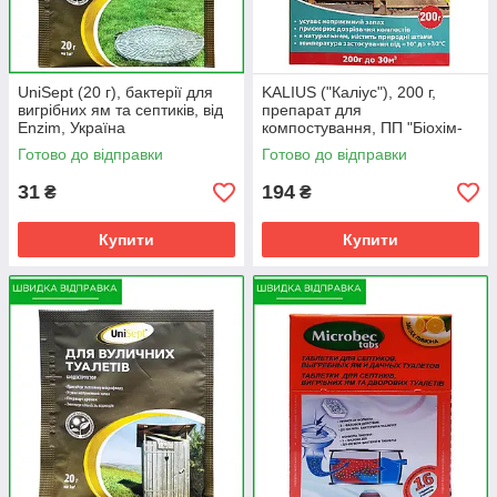
UniSept (20 г), бактерії для
KALIUS ("Каліус"), 200 г,
вигрібних ям та септиків, від
препарат для
Enzim, Україна
компостування, ПП "Біохім-
Сервіс"
Готово до відправки
Готово до відправки
31
194
₴
₴
Купити
Купити