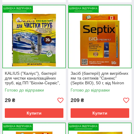
KALIUS ("Каліус"), бактерії
Засіб (бактерії) для вигрібних
для чистки каналізаційних
ям та септиків "Санекс"
труб, від ПП "Біохім-Сервіс",
(Septix BIO), 50 г, від Nviron
Україна
Biosolutions, Канада
Готово до відправки
Готово до відправки
29
209
₴
₴
Купити
Купити