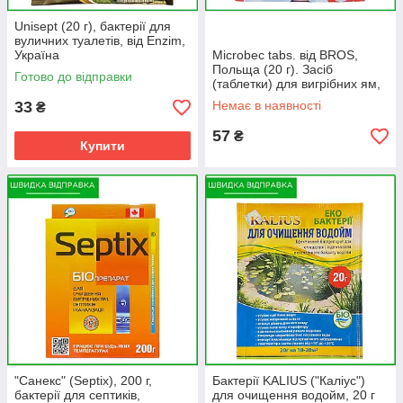
Unisept (20 г), бактерії для
вуличних туалетів, від Enzim,
Україна
Microbec tabs. від BROS,
Польща (20 г). Засіб
Готово до відправки
(таблетки) для вигрібних ям,
септиків, труб.
33
Немає в наявності
₴
57
₴
Купити
"Санекс" (Septix), 200 г,
Бактерії KALIUS ("Каліус")
бактерії для септиків,
для очищення водойм, 20 г