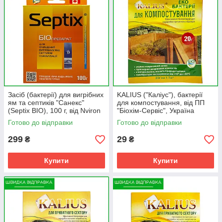
Засіб (бактерії) для вигрібних
KALIUS ("Каліус"), бактерії
ям та септиків "Санекс"
для компостування, від ПП
(Septix BIO), 100 г, від Nviron
"Біохім-Сервіс", Україна
Biosolutions, Канада
Готово до відправки
Готово до відправки
299
29
₴
₴
Купити
Купити