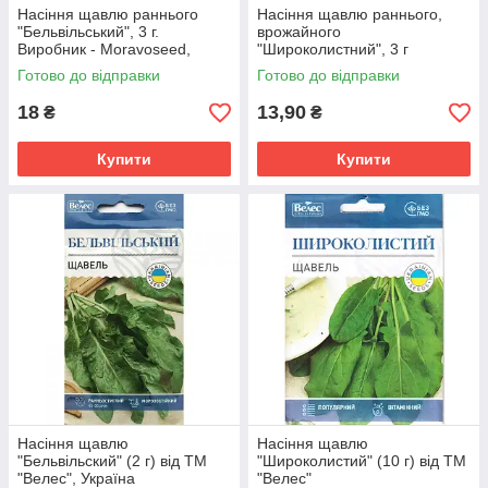
Насіння щавлю раннього
Насіння щавлю раннього,
"Бельвільський", 3 г.
врожайного
Виробник - Moravoseed,
"Широколистний", 3 г
Чехія
Готово до відправки
Готово до відправки
18
13,90
₴
₴
Купити
Купити
Насіння щавлю
Насіння щавлю
"Бельвільский" (2 г) від ТМ
"Широколистий" (10 г) від ТМ
"Велес", Україна
"Велес"