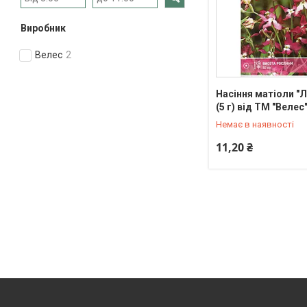
Виробник
Велес
2
Насіння матіоли "Лі
+380 (68) 528-54-47
(5 г) від ТМ "Велес
Немає в наявності
11,20 ₴