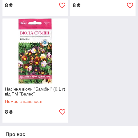
8
8
₴
₴
Насіння віоли "Бамбіні" (0,1 г)
від ТМ "Велес"
Немає в наявності
8
₴
Про нас