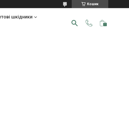
Кошик
утові шкідники