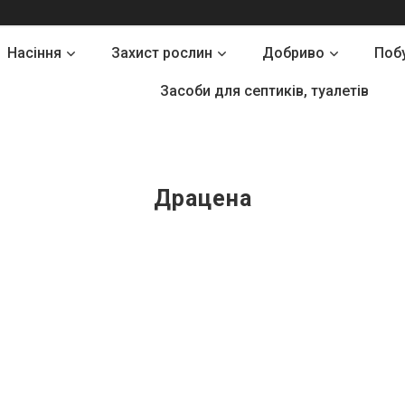
Насіння
Захист рослин
Добриво
Поб
Засоби для септиків, туалетів
Драцена