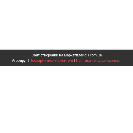
Сайт створений на маркетплейсі
Prom.ua
Агродруг |
Поскаржитися на контент
|
Політика конфіденційності