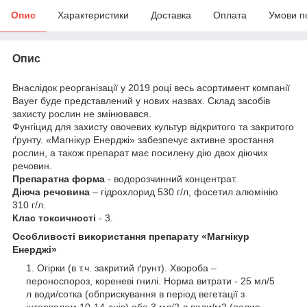
Опис
Характеристики
Доставка
Оплата
Умови п
Опис
Внаслідок реорганізації у 2019 році весь асортимент компанії
Bayer буде представлений у нових назвах. Склад засобів
захисту рослин не змінювався.
Фунгіцид для захисту овочевих культур відкритого та закритого
ґрунту. «Магнікур Енерджі» забезпечує активне зростання
рослин, а також препарат має посилену дію двох діючих
речовин.
Препаратна форма
- водорозчинний концентрат.
Діюча речовина
– гідрохлорид 530 г/л, фосетил алюмінію
310 г/л.
Клас токсичності
- 3.
Особливості використання препарату «Магнікур
Енерджі»
Огірки (в т.ч. закритий ґрунт). Хвороба –
пероноспороз, кореневі гнилі. Норма витрати - 25 мл/5
л води/сотка (обприскування в період вегетації з
інтервалом 10-14 днів) або 3 мл/2 л води/м2 (полив