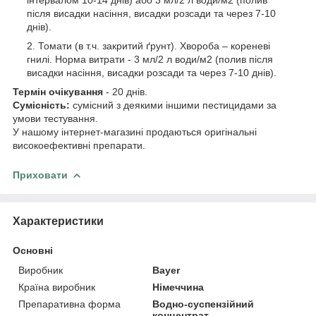
після висадки насіння, висадки розсади та через 7-10
днів).
Томати (в т.ч. закритий ґрунт). Хвороба – кореневі
гнилі. Норма витрати - 3 мл/2 л води/м2 (полив після
висадки насіння, висадки розсади та через 7-10 днів).
Термін очікування
- 20 днів.
Сумісність:
сумісний з деякими іншими пестицидами за
умови тестування.
У нашому інтернет-магазині продаються оригінальні
високоефективні препарати.
Приховати
Характеристики
Основні
Виробник
Bayer
Країна виробник
Німеччина
Препаративна форма
Водно-суспензійний
концентрат