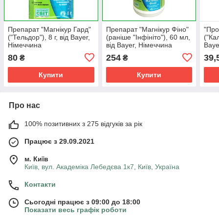
Препарат "Магнікур Гард"
Препарат "Магнікур Фіно"
"Про
("Тельдор"), 8 г, від Bayer,
(раніше "Інфініто"), 60 мл,
("Кал
Німеччина
від Bayer, Німеччина
Baye
Інсе
80
254
39,
₴
₴
яблу
Купити
Купити
Про нас
100% позитивних з 275 відгуків за рік
Працює з 29.09.2021
м. Київ
Київ, вул. Академіка Лебедєва 1к7, Київ, Україна
Контакти
Сьогодні працює з 09:00 до 18:00
Показати весь графік роботи