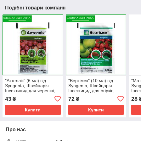
Подібні товари компанії
"Актеллік" (6 мл) від
"Вертімек" (10 мл) від
"Мат
Syngenta, Швейцарія.
Syngenta, Швейцарія.
Syng
Інсектицид для черешні,
Інсектицид для огірків,
Інсе
полуниці, квітів, хвойних к-
винограду, полуниці та ін.
вино
43
72
28
₴
₴
р.
Купити
Купити
Про нас