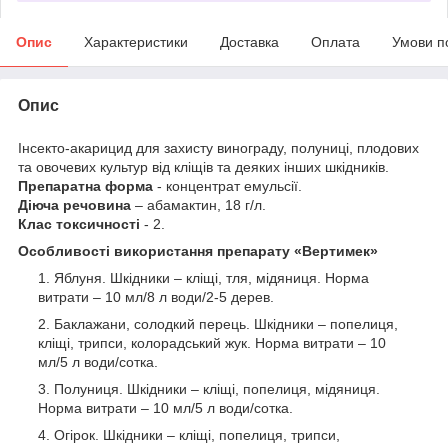
Опис
Характеристики
Доставка
Оплата
Умови п
Опис
Інсекто-акарицид для захисту винограду, полуниці, плодових
та овочевих культур від кліщів та деяких інших шкідників.
Препаратна форма
- концентрат емульсії.
Діюча речовина
– абамактин, 18 г/л.
Клас токсичності
- 2.
Особливості використання препарату «Вертимек»
Яблуня. Шкідники – кліщі, тля, мідяниця. Норма
витрати – 10 мл/8 л води/2-5 дерев.
Баклажани, солодкий перець. Шкідники – попелиця,
кліщі, трипси, колорадський жук. Норма витрати – 10
мл/5 л води/сотка.
Полуниця. Шкідники – кліщі, попелиця, мідяниця.
Норма витрати – 10 мл/5 л води/сотка.
Огірок. Шкідники – кліщі, попелиця, трипси,