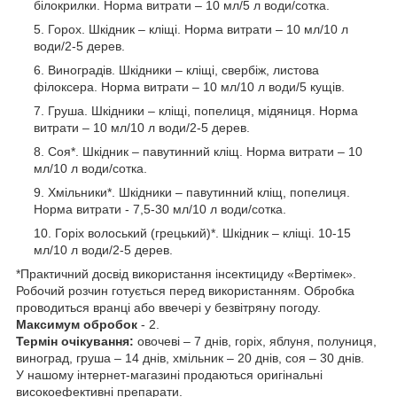
білокрилки. Норма витрати – 10 мл/5 л води/сотка.
Горох. Шкідник – кліщі. Норма витрати – 10 мл/10 л
води/2-5 дерев.
Виноградів. Шкідники – кліщі, свербіж, листова
філоксера. Норма витрати – 10 мл/10 л води/5 кущів.
Груша. Шкідники – кліщі, попелиця, мідяниця. Норма
витрати – 10 мл/10 л води/2-5 дерев.
Соя*. Шкідник – павутинний кліщ. Норма витрати – 10
мл/10 л води/сотка.
Хмільники*. Шкідники – павутинний кліщ, попелиця.
Норма витрати - 7,5-30 мл/10 л води/сотка.
Горіх волоський (грецький)*. Шкідник – кліщі. 10-15
мл/10 л води/2-5 дерев.
*Практичний досвід використання інсектициду «Вертімек».
Робочий розчин готується перед використанням. Обробка
проводиться вранці або ввечері у безвітряну погоду.
Максимум обробок
- 2.
Термін очікування:
овочеві – 7 днів, горіх, яблуня, полуниця,
виноград, груша – 14 днів, хмільник – 20 днів, соя – 30 днів.
У нашому інтернет-магазині продаються оригінальні
високоефективні препарати.