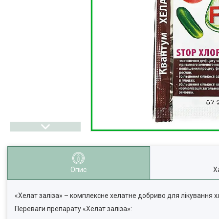
Опис
Х
«Хелат заліза» – комплексне хелатне добриво для лікування хл
Переваги препарату «Хелат заліза»: