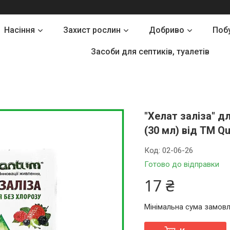
Насіння
Захист рослин
Добриво
Поб
Засоби для септиків, туалетів
"Хелат заліза" дл
(30 мл) від ТМ Q
Код:
02-06-26
Готово до відправки
17 ₴
Мінімальна сума замовл