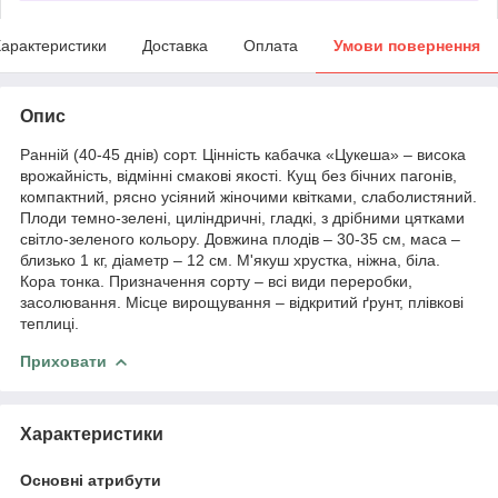
арактеристики
Доставка
Оплата
Умови повернення
Опис
Ранній (40-45 днів) сорт. Цінність кабачка «Цукеша» – висока
врожайність, відмінні смакові якості. Кущ без бічних пагонів,
компактний, рясно усіяний жіночими квітками, слаболистяний.
Плоди темно-зелені, циліндричні, гладкі, з дрібними цятками
світло-зеленого кольору. Довжина плодів – 30-35 см, маса –
близько 1 кг, діаметр – 12 см. М'якуш хрустка, ніжна, біла.
Кора тонка. Призначення сорту – всі види переробки,
засолювання. Місце вирощування – відкритий ґрунт, плівкові
теплиці.
Приховати
Характеристики
Основні атрибути