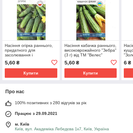
Насіння огірка раннього,
Насіння кабачка раннього,
Насі
придатного для
високоврожайного "Зебра"
кущо
засолювання і
(3 г) від ТМ "Велес"
"Зол
консервування
"Вел
5,60
5,60
6
₴
₴
₴
"Сремский" F1 (0,5 г) від
ТМ "Велес"
Купити
Купити
Про нас
100% позитивних з 280 відгуків за рік
Працює з 29.09.2021
м. Київ
Київ, вул. Академіка Лебедєва 1к7, Київ, Україна