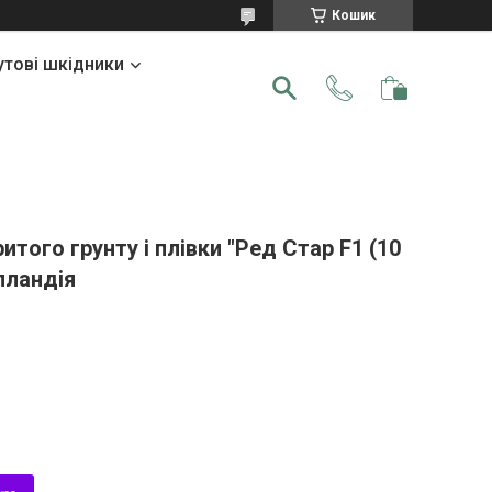
Кошик
утові шкідники
итого грунту і плівки "Ред Стар F1 (10
олландія