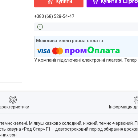
Купити
Купити з
+380 (68) 528-54-47
У компанії підключені електронні платежі. Тепе
арактеристики
Інформація д
кг, темно-зелені. М'якуш казково солодкий, ніжний, темно-червоний. 
ність кавуна «Ред Стар» F1 – довгостроковий період збирання врожа
чних зон.