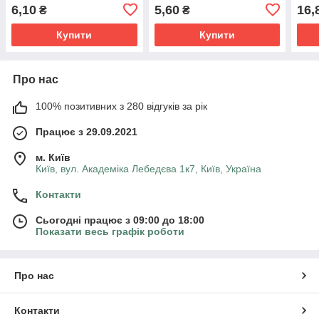
консервування "Цезар" F1
консервування
"Вел
6,10
5,60
16,
₴
₴
(0,5 г) від ТМ "Велес"
"Сремский" F1 (0,5 г) від
ТМ "Велес"
Купити
Купити
Про нас
100% позитивних з 280 відгуків за рік
Працює з 29.09.2021
м. Київ
Київ, вул. Академіка Лебедєва 1к7, Київ, Україна
Контакти
Сьогодні працює з 09:00 до 18:00
Показати весь графік роботи
Про нас
Контакти