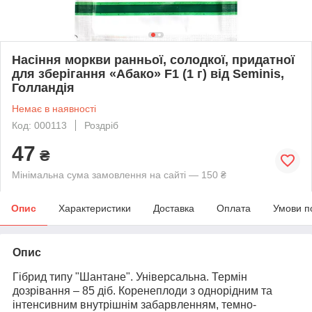
Насіння моркви ранньої, солодкої, придатної
для зберігання «Абако» F1 (1 г) від Seminis,
Голландія
Немає в наявності
Код: 000113
Роздріб
47
₴
Мінімальна сума замовлення на сайті — 150 ₴
Опис
Характеристики
Доставка
Оплата
Умови п
Опис
Гібрид типу "Шантане". Універсальна. Термін
дозрівання – 85 діб. Коренеплоди з однорідним та
інтенсивним внутрішнім забарвленням, темно-