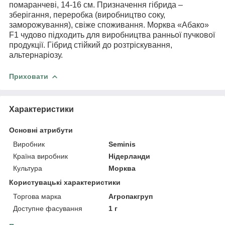
помаранчеві, 14-16 см. Призначення гібрида –
зберігання, переробка (виробництво соку,
заморожування), свіже споживання. Морква «Абако»
F1 чудово підходить для виробництва ранньої пучкової
продукції. Гібрид стійкий до розтріскування,
альтернаріозу.
Приховати
Характеристики
Основні атрибути
Виробник
Seminis
Країна виробник
Нідерланди
Культура
Морква
Користувацькi характеристики
Торгова марка
Агропакгруп
Доступне фасування
1 г