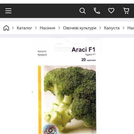
Каталог
Насіння
Овочеві культури
Капуста
Нас