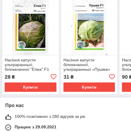
Насіння капусти
Насіння капусти
Насі
ультраранньої,
білокачанної,
ульт
білокачанної "Етма" F1
ультраранньої «Пушма»
біло
(20 насінин) від Rijk
F1 (20 насінин) від Rijk
(100
28
31
90
₴
₴
Zwaan, Голландія
Zwaan, Голландія
Zwaa
Купити
Купити
Про нас
100% позитивних з 280 відгуків за рік
Працює з 29.09.2021