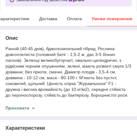
арактеристики
Доставка
Оплата
Умови повернення
Опис
Ранній (40-45 днів), бджолозапильний гібрид. Рослина
довгоплетиста (головний батіг - 1,5-2 м, дає 3-5 бічних
пагонів). Зеленці великобугорчаті, овально-циліндричні, з
рідкісним чорним опушенням, зелені, мають розмиті смуги 1/3
довжини, без гіркоти, смачні. Діаметр плодів - 3,5-4 см,
довжина - 10-12 см, маса - 80-100 г. М'якоть без пустот,
соковитий, щільний. Цінність огірка "Журавльонок" F1 -
дружна і висока врожайність (до 10 кг/м2), середня стійкість
до пероноспорозу, стійкість до бактеріозу, борошнистої роси.
Приховати
Характеристики