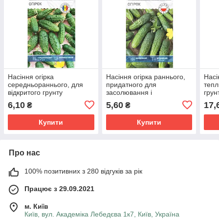
Насіння огірка
Насіння огірка раннього,
Насі
середньораннього, для
придатного для
тепл
відкритого грунту
засолювання і
грун
"Бригадний" F1 (0,5 г) від
консервування
"Гол
6,10
5,60
17,
₴
₴
ТМ "Велес"
"Сремский" F1 (0,5 г) від
"Вел
ТМ "Велес"
Купити
Купити
Про нас
100% позитивних з 280 відгуків за рік
Працює з 29.09.2021
м. Київ
Київ, вул. Академіка Лебедєва 1к7, Київ, Україна