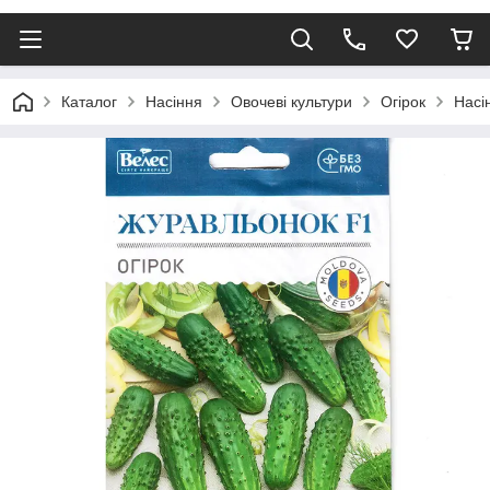
Каталог
Насіння
Овочеві культури
Огірок
Насі