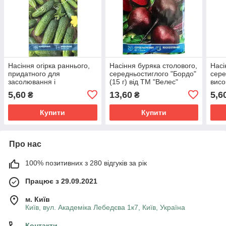
Насіння огірка раннього,
Насіння буряка столового,
Насі
придатного для
середньостиглого "Бордо"
сере
засолювання і
(15 г) від ТМ "Велес"
висо
консервування
гіган
5,60
13,60
5,6
₴
₴
"Сремский" F1 (0,5 г) від
«Вел
ТМ "Велес"
Купити
Купити
Про нас
100% позитивних з 280 відгуків за рік
Працює з 29.09.2021
м. Київ
Київ, вул. Академіка Лебедєва 1к7, Київ, Україна
Контакти