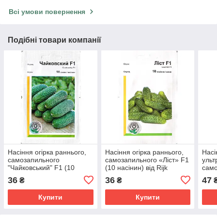
Всі умови повернення
Подібні товари компанії
Насіння огірка раннього,
Насіння огірка раннього,
Насі
самозапильного
самозапильного «Ліст» F1
ульт
"Чайковський" F1 (10
(10 насінин) від Rijk
само
насінин) від Rijk Zwaan,
Zwaan, Голландія
F1 (
36
36
47
₴
₴
Голландія
Nunh
Купити
Купити