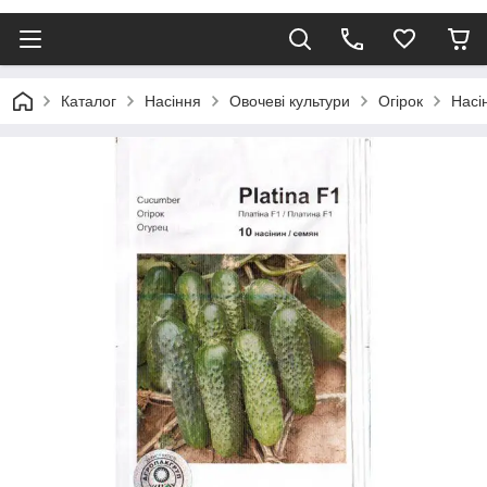
Каталог
Насіння
Овочеві культури
Огірок
Насі