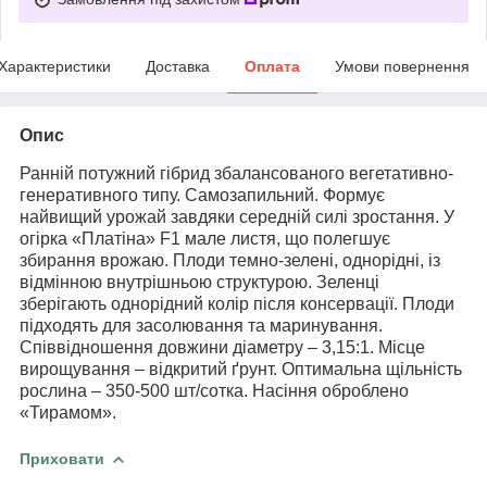
Характеристики
Доставка
Оплата
Умови повернення
Опис
Ранній потужний гібрид збалансованого вегетативно-
генеративного типу. Самозапильний. Формує
найвищий урожай завдяки середній силі зростання. У
огірка «Платіна» F1 мале листя, що полегшує
збирання врожаю. Плоди темно-зелені, однорідні, із
відмінною внутрішньою структурою. Зеленці
зберігають однорідний колір після консервації. Плоди
підходять для засолювання та маринування.
Співвідношення довжини діаметру – 3,15:1. Місце
вирощування – відкритий ґрунт. Оптимальна щільність
рослина – 350-500 шт/сотка. Насіння оброблено
«Тирамом».
Приховати