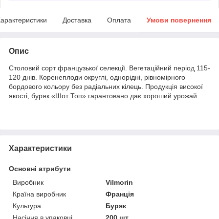
арактеристики
Доставка
Оплата
Умови повернення
Опис
Столовий сорт французької селекції. Вегетаційний період 115-
120 днів. Коренеплоди округлі, однорідні, рівномірного
бордового кольору без радіальних кілець. Продукція високої
якості, буряк «Шот Топ» гарантовано дає хороший урожай.
Характеристики
Основні атрибути
Виробник
Vilmorin
Країна виробник
Франція
Культура
Буряк
Насіння в упаковці
200 шт.