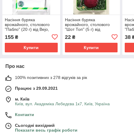
Насіння буряка
Насіння буряка
Насі
врожайного, столового
врожайного, столового
врож
"Пабло" (20 г) від Bejo,
"Шот Топ" (5 г) від
"Пабл
Голландія
VILMORIN S. A., Франція
Голл
155
22
38
₴
₴
Купити
Купити
Про нас
100% позитивних з 278 відгуків за рік
Працює з 29.09.2021
м. Київ
Київ, вул. Академіка Лебедєва 1к7, Київ, Україна
Контакти
Сьогодні вихідний
Показати весь графік роботи