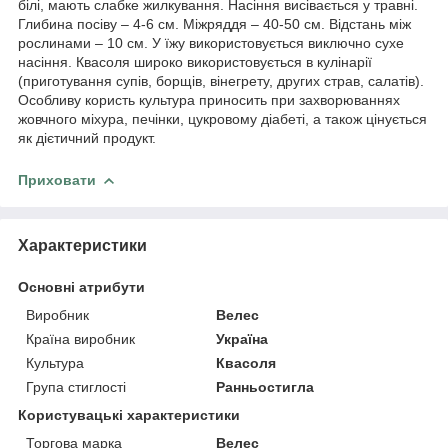
білі, мають слабке жилкування. Насіння висівається у травні.
Глибина посіву – 4-6 см. Міжряддя – 40-50 см. Відстань між
рослинами – 10 см. У їжу використовується виключно сухе
насіння. Квасоля широко використовується в кулінарії
(приготування супів, борщів, вінегрету, других страв, салатів).
Особливу користь культура приносить при захворюваннях
жовчного міхура, печінки, цукровому діабеті, а також цінується
як дієтичний продукт.
Приховати
Характеристики
Основні атрибути
Виробник
Велес
Країна виробник
Україна
Культура
Квасоля
Група стиглості
Ранньостигла
Користувацькi характеристики
Торгова марка
Велес