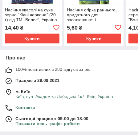
Насіння квасолі на сухе
Насіння огірка раннього,
Насі
зерно "Кідні червона" (20
придатного для
сере
г) від ТМ "Велес", Україна
засолювання і
"Вол
консервування
ТМ "
14,40
5,60
4,1
₴
₴
"Сремский" F1 (0,5 г) від
ТМ "Велес"
Купити
Купити
Про нас
100% позитивних з 280 відгуків за рік
Працює з 29.09.2021
м. Київ
Київ, вул. Академіка Лебедєва 1к7, Київ, Україна
Контакти
Сьогодні працює з 09:00 до 18:00
Показати весь графік роботи