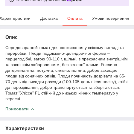
Характеристики
Доставка
Оплата
Умови повернення
Опис
Середньоранній томат для споживання у свіжому вигляді та
переробки. Плоди подовжено-циліндричної форми –
перцеподібні, вагою 90-110 г, щільні, з прекрасним внутрішнім
та зовнішнім забарвленням, без зеленої плями. Рослина
детермінантна, потужна, сильнолистяна, добре захищає
плоди від сонячних опіків. Плоди починають дозрівати на 65-
70 день від висадки розсади (100-105 день після посіву), стійкі
до перезрівання, добре транспортуються та зберігаються.
Томат "Уліссе" F1 стійкий до низьких нічних температур у
вересні.
Приховати
Характеристики