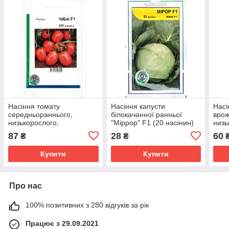
Насіння томату
Насіння капусти
Насі
середньораннього,
білокачанної ранньої
врож
низькорослого,
"Міррор" F1 (20 насінин)
низь
врожайного «Чіблі» F1
від Syngenta, Голандія
(50 
87
28
60
₴
₴
(100 насінин) від
Голл
Syngenta, Голандія
Купити
Купити
Про нас
100% позитивних з 280 відгуків за рік
Працює з 29.09.2021