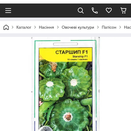
Каталог
Насіння
Овочеві культури
Патісон
Нас