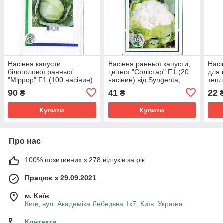
Насіння капусти
Насіння ранньої капусти,
Насі
білоголової ранньої
цвітної "Солістар" F1 (20
для 
"Міррор" F1 (100 насінин)
насінин) від Syngenta,
тепл
від Syngenta, Голландія
Голландія
(10 
90
41
22
₴
₴
Голл
Купити
Купити
Про нас
100% позитивних з 278 відгуків за рік
Працює з 29.09.2021
м. Київ
Київ, вул. Академіка Лебедєва 1к7, Київ, Україна
Контакти