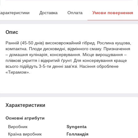
арактеристики
Доставка
Оплата
Умови повернення
Опис
Ранній (45-50 днів) високоврожайний гібрид. Рослина кущова,
компактна. Плоди дисковидні, відмінного смаку. Призначення
– домашня кулінарія, консервування. Місце вирощування –
плівкові укриття і відкритий ґрунт. Для консервування краще
всього підійдуть 3-5-ти денні зав'язі. Насіння оброблене
«Тирамом».
Характеристики
Основні атрибути
Виробник
Syngenta
Країна виробник
Голландія