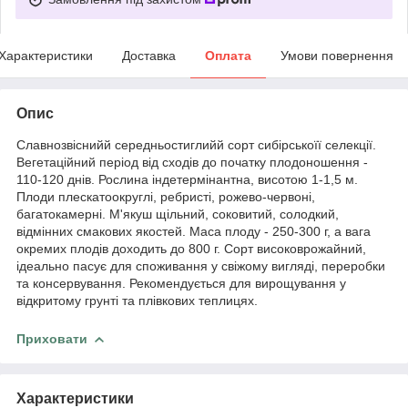
Характеристики
Доставка
Оплата
Умови повернення
Опис
Славнозвіснийй середньостиглийй сорт сибірськоїї селекції.
Вегетаційний період від сходів до початку плодоношення -
110-120 днів. Рослина індетермінантна, висотою 1-1,5 м.
Плоди плескатоокруглі, ребристі, рожево-червоні,
багатокамерні. М'якуш щільний, соковитий, солодкий,
відмінних смакових якостей. Маса плоду - 250-300 г, а вага
окремих плодів доходить до 800 г. Сорт високоврожайний,
ідеально пасує для споживання у свіжому вигляді, переробки
та консервування. Рекомендується для вирощування у
відкритому грунті та плівкових теплицях.
Приховати
Характеристики