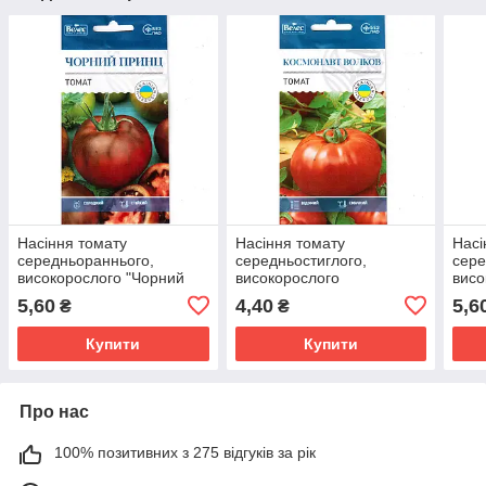
Насіння томату
Насіння томату
Насі
середньораннього,
середньостиглого,
сере
високорослого "Чорний
високорослого
висо
принц" (0,15 г) від ТМ
«Космонавт Волков» (0,15
2" (
5,60
4,40
5,6
₴
₴
"Велес", Україна
г) від ТМ "Велес", Україна
Купити
Купити
Про нас
100% позитивних з 275 відгуків за рік