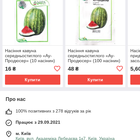
Насіння кавуна
Насіння кавуна
Насі
середньостиглого «Ау-
середньостиглого «Ау-
прид
Продюсер» (10 насінин)
Продюсер» (100 насінин)
засо
від Lark Seeds, США
від Lark Seeds, США
конс
16
48
5,6
₴
₴
"Сре
ТМ "
Купити
Купити
Про нас
100% позитивних з 278 відгуків за рік
Працює з 29.09.2021
м. Київ
Київ, вул. Академіка Лебедєва 1к7, Київ, Україна