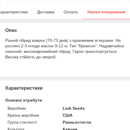
арактеристики
Доставка
Оплата
Умови повернення
Опис
Ранній гібрид кавуна (70-73 днів) з оранжевим м'якушем. На
рослині 2-3 плоди масою 9-12 кг. Тип "Кримсон". Надзвичайно
смачний, високоврожайний гібрид. Гарно транспортується.
Висока стійкість до хвороб.
Характеристики
Основні атрибути
Виробник
Lark Seeds
Країна виробник
США
Група стиглості
Ранньостигла
Культура
Кавуни