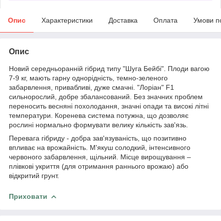
Опис
Характеристики
Доставка
Оплата
Умови п
Опис
Новий середньоранній гібрид типу "Шуга Бейбі". Плоди вагою
7-9 кг, мають гарну однорідність, темно-зеленого
забарвлення, привабливі, дуже смачні. "Лоріан" F1
сильнорослий, добре збалансований. Без значних проблем
переносить весняні похолодання, значні опади та високі літні
температури. Коренева система потужна, що дозволяє
рослині нормально формувати велику кількість зав'язь.
Перевага гібриду - добра зав'язуваність, що позитивно
впливає на врожайність. М'якуш солодкий, інтенсивного
червоного забарвлення, щільний. Місце вирощування –
плівкові укриття (для отримання раннього врожаю) або
відкритий грунт.
Приховати