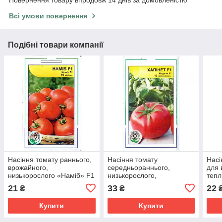
Повернення товару впродовж 14 днів за домовленістю
Всі умови повернення
Подібні товари компанії
Насіння томату раннього,
Насіння томату
Насі
врожайного,
середньораннього,
для 
низькорослого «Наміб» F1
низькорослого,
тепл
(10 насінин) від Syngenta,
врожайного «Хапінет» F1
(10 
21
33
22
₴
₴
Голландія
(10 насінин) від Syngenta,
Голл
Голландія
Купити
Купити