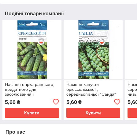
Подібні товари компанії
Насіння огірка раннього,
Насіння капусти
Насі
придатного для
брюссельської ,
сере
засолювання і
середньопізньої "Санда"
низь
консервування
(0,5 г) від ТМ "Велес",
"Вов
5,60
5,60
5,6
₴
₴
"Сремский" F1 (0,5 г) від
Україна
г) в
ТМ "Велес"
Купити
Купити
Про нас