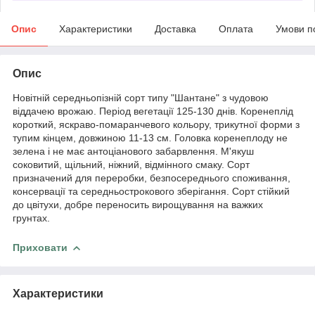
Опис
Характеристики
Доставка
Оплата
Умови п
Опис
Новітній середньопізній сорт типу "Шантане" з чудовою
віддачею врожаю. Період вегетації 125-130 днів. Коренеплід
короткий, яскраво-помаранчевого кольору, трикутної форми з
тупим кінцем, довжиною 11-13 см. Головка коренеплоду не
зелена і не має антоціанового забарвлення. М'якуш
соковитий, щільний, ніжний, відмінного смаку. Сорт
призначений для переробки, безпосереднього споживання,
консервації та середньострокового зберігання. Сорт стійкий
до цвітухи, добре переносить вирощування на важких
грунтах.
Приховати
Характеристики