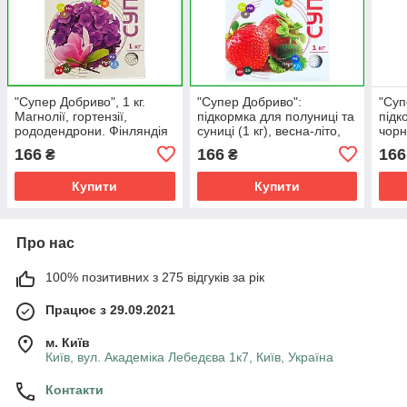
"Супер Добриво", 1 кг.
"Супер Добриво":
"Суп
Магнолії, гортензії,
підкормка для полуниці та
підк
рододендрони. Фінляндія
суниці (1 кг), весна-літо,
чорни
від Nova Minerals,
від 
166
166
166
₴
₴
Фінляндія
Фінл
Купити
Купити
Про нас
100% позитивних з 275 відгуків за рік
Працює з 29.09.2021
м. Київ
Київ, вул. Академіка Лебедєва 1к7, Київ, Україна
Контакти