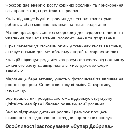
Фосфор дає енергію росту корінню рослини та прискорення
всіх процесів, що протікають в рослині.
Калій підвищує імунітет рослин до несприятливих умов,
робить стебло міцніше, впливає на якість зберігання.
Магній прискорює синтез хлорофілу для здорового листя та
живлення під час цвітіння, плодоношення та дозрівання.
Сірка забезпечує білковий обмін у тканинах листя і насіння,
активує ензими для метаболізму енергії та жирних кислот.
Кальцій підвищує родючість за рахунок захисту від надлишку
аміачного азоту та шкідливого впливу рухомих форм
алюмінію.
Марганець бере активну участь у фотосинтезі та впливає на
ростові процеси. Сприяє синтезу вітаміну С, каротину,
глютаміну.
Бор працює як провідна система підтримує структурну
цілісність мембран і баланс розвитку всієї рослини.
Залізо підтримує дихання рослин і регулює процеси
окиснення та відновлення складних органічних сполук.
Особливості застосування «Супер Добрива»