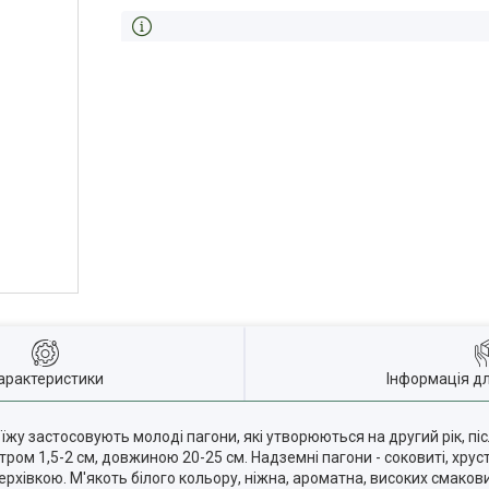
арактеристики
Інформація д
їжу застосовують молоді пагони, які утворюються на другий рік, пі
тром 1,5-2 см, довжиною 20-25 см. Надземні пагони - соковиті, хрус
ерхівкою. М'якоть білого кольору, ніжна, ароматна, високих смакови