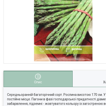
Опис
Х
Середньоранній багаторічний сорт. Рослина висотою 170 см. У 
постійне місце. Пагони в фазі господарської придатності діаме
забарвлення, підземні - жовтуватого кольору із загостреною в