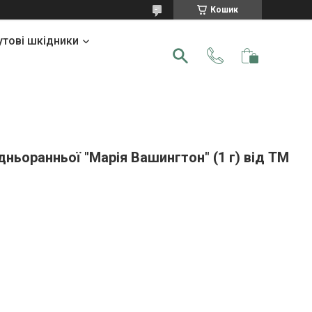
Кошик
утові шкідники
дньоранньої "Марія Вашингтон" (1 г) від ТМ