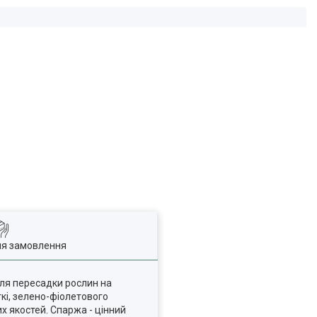
ля замовлення
сля пересадки рослин на
ткі, зелено-фіолетового
х якостей. Спаржа - цінний