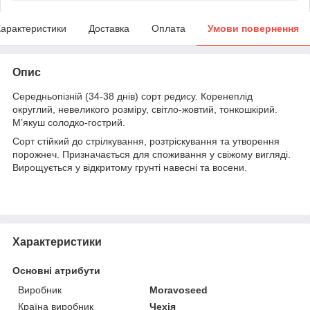
арактеристики
Доставка
Оплата
Умови повернення
Опис
Середньопізній (34-38 днів) сорт редису. Коренеплід
округлий, невеликого розміру, світло-жовтий, тонкошкірий.
М’якуш солодко-гострий.
Сорт стійкий до стрілкування, розтріскування та утворення
порожнеч. Призначається для споживання у свіжому вигляді.
Вирощується у відкритому грунті навесні та восени.
Характеристики
Основні атрибути
Виробник
Moravoseed
Країна виробник
Чехія