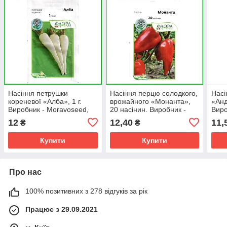
Насіння петрушки
Насіння перцю солодкого,
Насі
кореневої «Алба», 1 г.
врожайного «Монанта»,
«Анд
Виробник - Moravoseed,
20 насінин. Виробник -
Виро
Чехія
Moravoseed, Чехія
Чехі
12
12,40
11,
₴
₴
Купити
Купити
Про нас
100% позитивних з 278 відгуків за рік
Працює з 29.09.2021