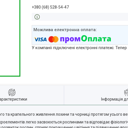
+380 (68) 528-54-47
У компанії підключені електронні платежі. Тепе
арактеристики
Інформація д
го та крапельного живлення лохини та чорниці протягом усього ве
роелементів легко засвоюється рослинами та відповідає фізіологі
ий розвиток рослин, сприяє покращенню цвітіння та підвищенню вро