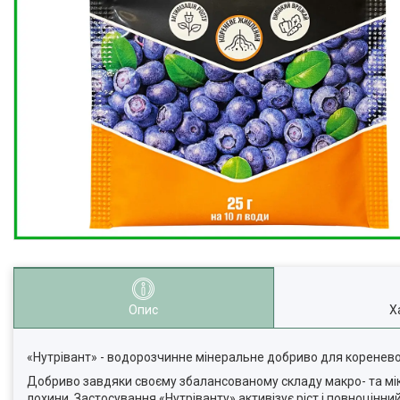
Опис
Х
«Нутрівант» - водорозчинне мінеральне добриво для коренево
Добриво завдяки своєму збалансованому складу макро- та мік
лохини. Застосування «Нутріванту» активізує ріст і повноцінн