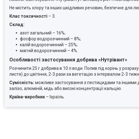
Не містить хлору та інших шкідливих речовин, безпечне для 
Клас токсичності
– 3.
Склад:
азот загальний – 16%;
фосфор водорозчинний – 8%;
калій водорозчинний – 25%;
магній водорозчинний – 4%.
Особливості застосування добрива «Нутрівант»
Розчинити 25 г добрива в 10 л води. Полив під корінь у розрах
листя) до цвітіння, 2-3 рази за вегетацію з інтервалом 2-3 тижн
Сумісність
:
можливе застосування з пестицидами та іншими до
залізо, алюміній, мідь або високі концентрації кальцію.
Країна-виробник
– Ізраїль.