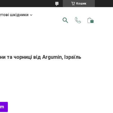
Кошик
утові шкідники
ни та чорниці від Argumin, Ізраїль