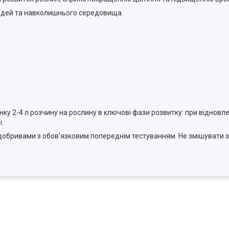
людей та навколишнього середовища.
унку 2-4 л розчину на рослину в ключові фази розвитку: при відновле
і.
бривами з обов’язковим попереднім тестуванням. Не змішувати з 