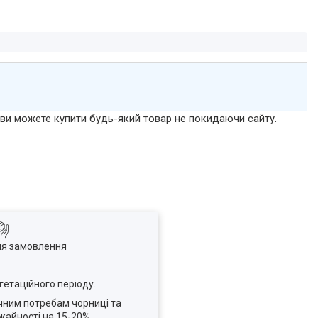
р ви можете купити будь-який товар не покидаючи сайту.
ля замовлення
гетаційного періоду.
чним потребам чорниці та
жайності на 15-20%.