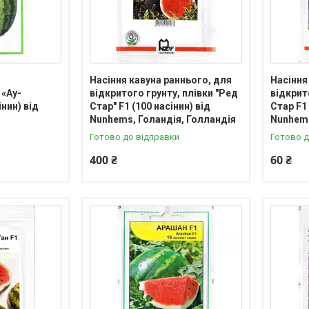
Насіння кавуна раннього, для
Насіння
«Ау-
відкритого грунту, плівки "Ред
відкрит
нин) від
Стар" F1 (100 насінин) від
Стар F1 
Nunhems, Голандія, Голландія
Nunhems
Готово до відправки
Готово д
400 ₴
60 ₴