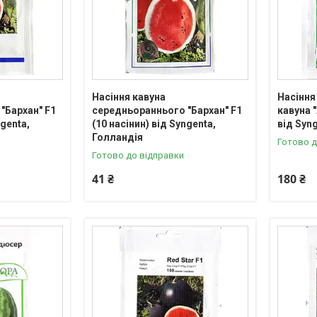
Насіння кавуна
Насіння
"Бархан" F1
середньораннього "Бархан" F1
кавуна "
ngenta,
(10 насінин) від Syngenta,
від Syn
Голландія
Готово д
Готово до відправки
41 ₴
180 ₴