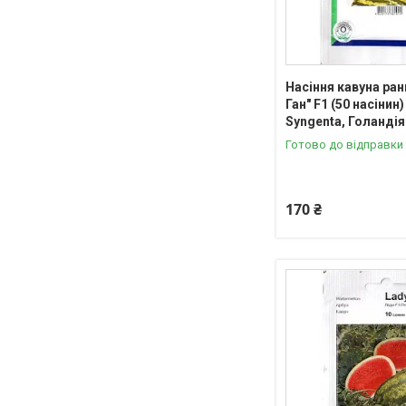
Насіння кавуна ран
Ган" F1 (50 насінин)
Syngenta, Голандія
Готово до відправки
170 ₴