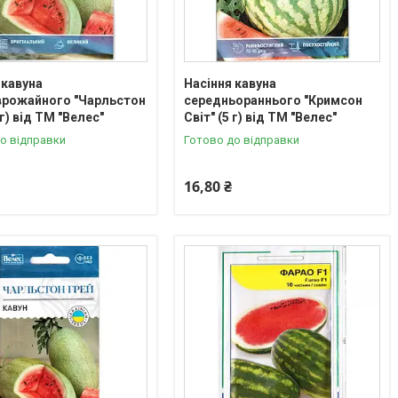
 кавуна
Насіння кавуна
врожайного "Чарльстон
середньораннього "Кримсон
 г) від ТМ "Велес"
Світ" (5 г) від ТМ "Велес"
о відправки
Готово до відправки
16,80 ₴