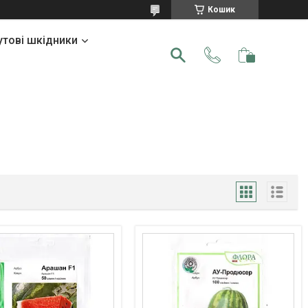
Кошик
утові шкідники