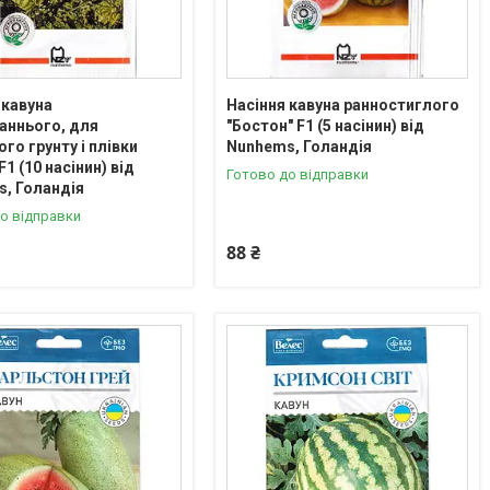
 кавуна
Насіння кавуна ранностиглого
аннього, для
"Бостон" F1 (5 насінин) від
ого грунту і плівки
Nunhems, Голандія
 F1 (10 насінин) від
Готово до відправки
, Голандія
о відправки
88 ₴