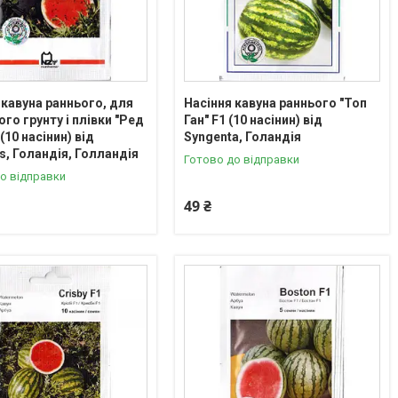
 кавуна раннього, для
Насіння кавуна раннього "Топ
ого грунту і плівки "Ред
Ган" F1 (10 насінин) від
(10 насінин) від
Syngenta, Голандія
, Голандія, Голландія
Готово до відправки
о відправки
49 ₴