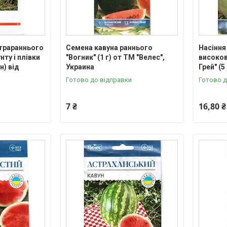
ьтрараннього
Семена кавуна раннього
Насіння
нту і плівки
"Вогник" (1 г) от ТМ "Велес",
високо
н) від
Украина
Грей" (5
Готово до відправки
Готово д
7 ₴
16,80 ₴