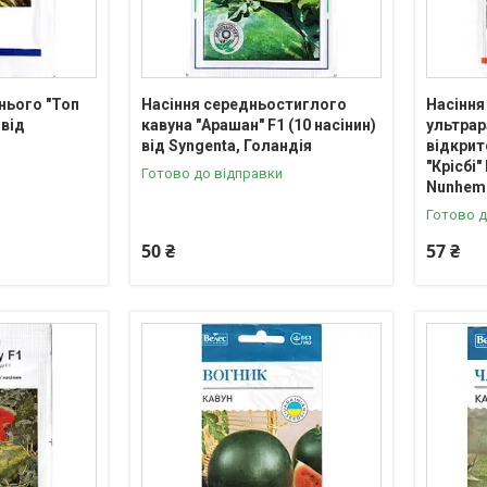
нього "Топ
Насіння середньостиглого
Насіння
 від
кавуна "Арашан" F1 (10 насінин)
ультрар
від Syngenta, Голандія
відкрит
"Крісбі"
Готово до відправки
Nunhems
Готово д
50 ₴
57 ₴