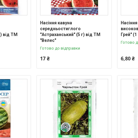
Насіння кавуна
Насіння
середньостиглого
високо
г) від ТМ
"Астраханський" (5 г) від ТМ
Грей" (1
"Велес"
Готово д
Готово до відправки
17 ₴
6,80 ₴