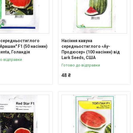
 середньостиглого
Насіння кавуна
Арашан" F1 (50 насінин)
середньостиглого «Ау-
genta, Голандія
Продюсер» (100 насінин) від
Lark Seeds, США
о відправки
Готово до відправки
48 ₴