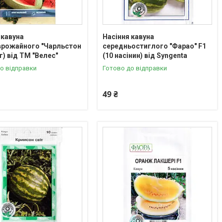
 кавуна
Насіння кавуна
врожайного "Чарльстон
середньостиглого "Фарао" F1
 г) від ТМ "Велес"
(10 насінин) від Syngenta
о відправки
Готово до відправки
49 ₴