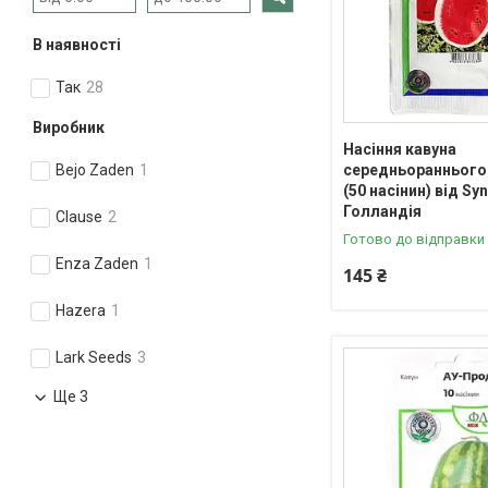
В наявності
Так
28
Виробник
Насіння кавуна
середньораннього 
Bejo Zaden
1
(50 насінин) від Sy
Голландія
Clause
2
Готово до відправки
Enza Zaden
1
145 ₴
Hazera
1
Lark Seeds
3
Ще 3